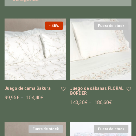
-
48%
Fuera de stock
Juego de cama Sakura
Juego de sábanas FLORAL
BORDER
99,95
€
–
104,40
€
143,30
€
–
186,60
€
Añ
Añ
adi
adi
r a
r a
la
la
Fuera de stock
list
Fuera de stock
list
a
a