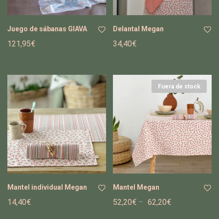
Juego de sábanas GIAVA
Delantal Megan
121,95
€
34,40
€
Añ
Añ
adi
adi
r a
r a
la
la
Fuera de stock
list
list
a
a
de
de
de
de
se
se
os
os
Mantel individual Megan
Mantel Megan
14,40
€
52,20
€
–
62,20
€
Añ
Añ