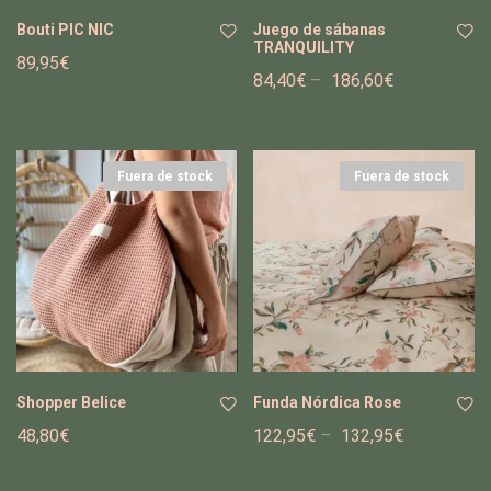
Bouti PIC NIC
Juego de sábanas
TRANQUILITY
89,95
€
84,40
€
–
186,60
€
Añ
Añ
adi
adi
r a
r a
la
la
Fuera de stock
list
Fuera de stock
list
a
a
de
de
de
de
se
se
os
os
Shopper Belice
Funda Nórdica Rose
48,80
€
122,95
€
–
132,95
€
Añ
Añ
adi
adi