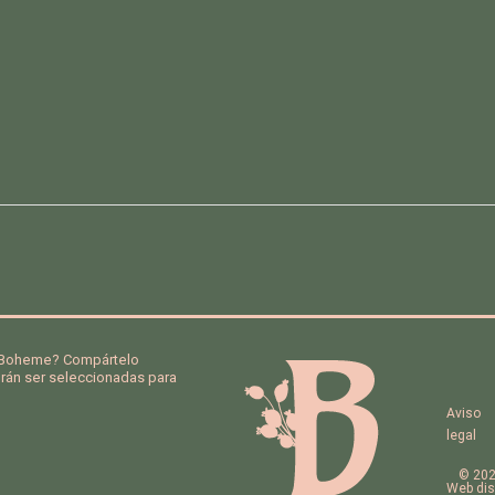
a Boheme? Compártelo
án ser seleccionadas para
Aviso
legal
© 202
Web dis