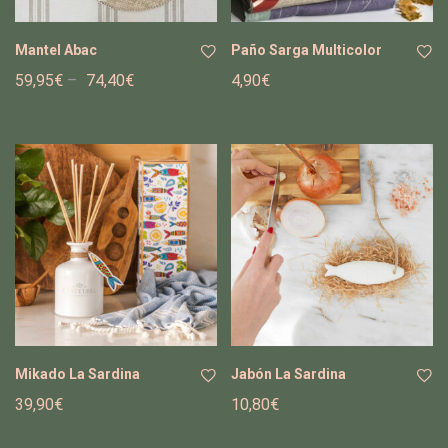
Mantel Abac
Paño Sarga Multicolor
59,95
€
–
74,40
€
4,90
€
Añ
Añ
adi
adi
r a
r a
la
la
list
list
a
a
de
de
de
de
se
se
os
os
Mikado La Sardina
Jabón La Sardina
39,90
€
10,80
€
Añ
Añ
adi
adi