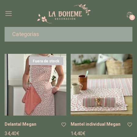
0
Categorías
Fuera de stock
Delantal Megan
Mantel individual Megan
34,40
€
14,40
€