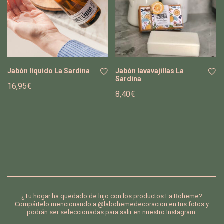
de
de
se
se
os
os
Jabón líquido La Sardina
Jabón lavavajillas La
Sardina
16,95
€
8,40
€
Añ
Añ
adi
adi
r a
r a
la
la
list
list
a
a
de
de
de
de
se
se
os
os
¿Tu hogar ha quedado de lujo con los productos La Boheme?
Compártelo mencionando a @labohemedecoracion en tus fotos y
podrán ser seleccionadas para salir en nuestro Instagram.