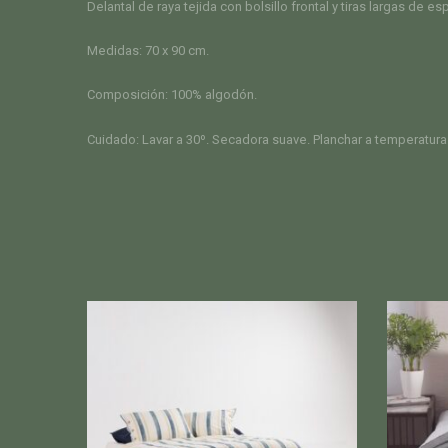
Delantal de raya tejida con bolsillo frontal y tiras largas de es
Medidas: 70 x 90 cm.
Composición: 100% algodón.
Cuidado: Lavar a 30º. Secadora suave. Planchar a temperatura