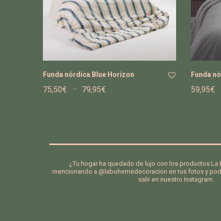
Funda nórdica Blue Horizon
Funda nó
75,50
€
–
79,95
€
59,95
€
Añ
adi
r a
la
list
a
de
¿Tu hogar ha quedado de lujo con los productos L
mencionando a @labohemedecoracion en tus fotos y podr
de
salir en nuestro Instagram.
se
os