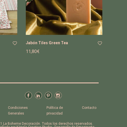
Jabón Tiles Green Tea
11,80
€
Añ
Añ
adi
adi
r a
r a
la
la
list
list
a
a
de
de
de
de
se
se
Condiciones
Política de
Contacto
os
os
Generales
privacidad
1 La Boheme Decoración. Todos los derechos reservados.
eñada por Kënsla Creative Studio · Desarrallo de Emaginarte .