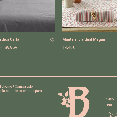
rdica Carla
Mantel individual Megan
–
89,95
€
14,40
€
Añ
adi
r a
la
list
a
de
a Boheme? Compártelo
án ser seleccionadas para
de
se
Aviso
os
legal
© 202
Web dis