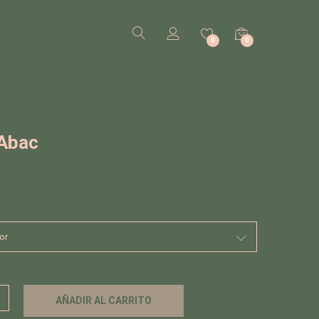
0
0
 Abac
AÑADIR AL CARRITO