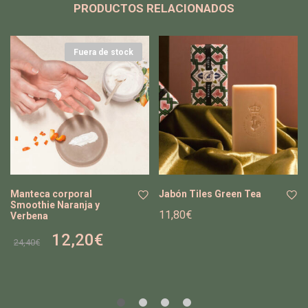
PRODUCTOS RELACIONADOS
Fuera de stock
Manteca corporal
Jabón Tiles Green Tea
Smoothie Naranja y
11,80
€
Verbena
Añ
Añ
12,20
€
adi
adi
24,40
€
r a
r a
la
la
list
list
a
a