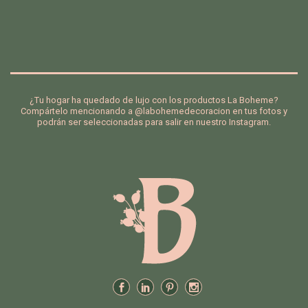
de
de
de
de
se
se
os
os
¿Tu hogar ha quedado de lujo con los productos La Boheme?
Compártelo mencionando a @labohemedecoracion en tus fotos y
podrán ser seleccionadas para salir en nuestro Instagram.