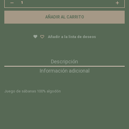
Juego
de
sábanas
AÑADIR AL CARRITO
Stripes
quantity
Añadir a la lista de deseos
Descripción
Información adicional
Juego de sábanas 100% algodón