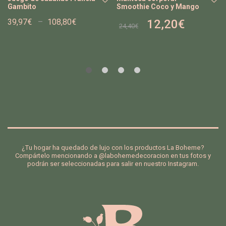
Gambito
Smoothie Coco y Mango
39,97
€
–
108,80
€
12,20
€
Añ
Añ
24,40
€
adi
adi
r a
r a
la
la
list
list
a
a
de
de
de
de
se
se
os
os
¿Tu hogar ha quedado de lujo con los productos La Boheme?
Compártelo mencionando a @labohemedecoracion en tus fotos y
podrán ser seleccionadas para salir en nuestro Instagram.