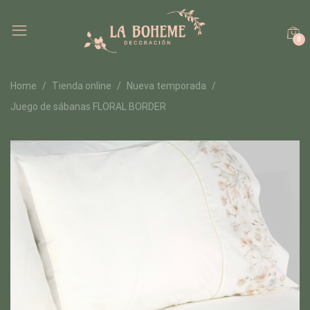
0
Home
Tienda online
Nueva temporada
Juego de sábanas FLORAL BORDER