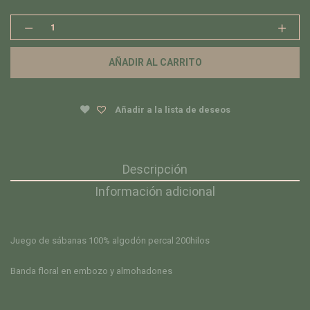
Juego
de
sábanas
AÑADIR AL CARRITO
FLORAL
BORDER
quantity
Añadir a la lista de deseos
Descripción
Información adicional
Juego de sábanas 100% algodón percal 200hilos
Banda floral en embozo y almohadones