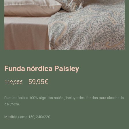
Funda nórdica Paisley
59,95
€
119,95
€
Funda nórdica 100% algodón satén , incluye dos fundas para almohada
de 75cm.
Medida cama 150, 240×220