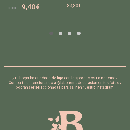
9,40
€
84,80
€
18,80
€
Añ
Añ
adi
adi
r a
r a
la
la
list
list
a
a
de
de
de
de
se
se
os
os
¿Tu hogar ha quedado de lujo con los productos La Boheme?
Compártelo mencionando a @labohemedecoracion en tus fotos y
podrán ser seleccionadas para salir en nuestro Instagram.