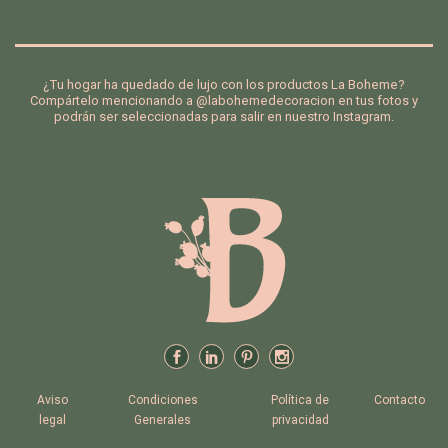
a
de
de
se
¿Tu hogar ha quedado de lujo con los productos La Boheme?
os
Compártelo mencionando a @labohemedecoracion en tus fotos y
podrán ser seleccionadas para salir en nuestro Instagram.
Aviso
Condiciones
Política de
Contacto
legal
Generales
privacidad