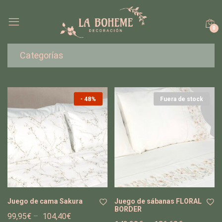
0
Categorías
-
48%
Fuera de stock
Juego de cama Sakura
Juego de sábanas FLORAL
BORDER
99,95
€
–
104,40
€