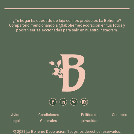
de
de
se
¿Tu hogar ha quedado de lujo con los productos La Boheme?
os
Compártelo mencionando a @labohemedecoracion en tus fotos y
podrán ser seleccionadas para salir en nuestro Instagram.
Aviso
Condiciones
Política de
Contacto
legal
Generales
privacidad
© 2021 La Boheme Decoración. Todos los derechos reservados.