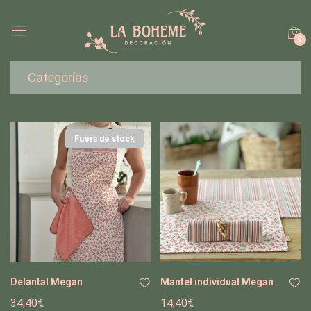
0
Categorías
Fuera de stock
Delantal Megan
Mantel individual Megan
34,40
€
14,40
€