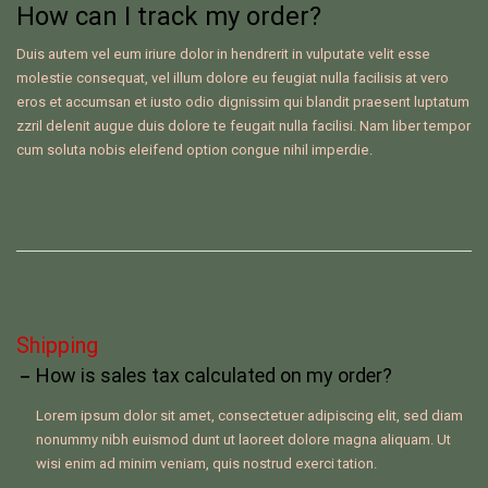
How can I track my order?
Duis autem vel eum iriure dolor in hendrerit in vulputate velit esse
molestie consequat, vel illum dolore eu feugiat nulla facilisis at vero
eros et accumsan et iusto odio dignissim qui blandit praesent luptatum
zzril delenit augue duis dolore te feugait nulla facilisi. Nam liber tempor
cum soluta nobis eleifend option congue nihil imperdie.
Shipping
How is sales tax calculated on my order?
Lorem ipsum dolor sit amet, consectetuer adipiscing elit, sed diam
nonummy nibh euismod dunt ut laoreet dolore magna aliquam. Ut
wisi enim ad minim veniam, quis nostrud exerci tation.