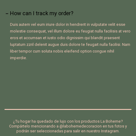
How can I track my order?
Duis autem vel eum iriure dolor in hendrerit in vulputate velit esse
molestie consequat, vel illum dolore eu feugiat nulla facilisis at vero
eros et accumsan et iusto odio dignissim qui blandit praesent
luptatum zzril delenit augue duis dolore te feugait nulla facilisi. Nam
liber tempor cum soluta nobis eleifend option congue nihil
imperdie.
¿Tu hogar ha quedado de lujo con los productos La Boheme?
Compártelo mencionando a @labohemedecoracion en tus fotos y
podrán ser seleccionadas para salir en nuestro Instagram.